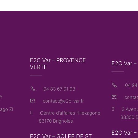
E2C Var – PROVENCE
E2C Var –
VERTE
04 94
04 83 67 01 93
r
contac
contact@e2c-var.fr
ago ZI
3 Avenu
Centre d’affaires l’Hexagone
83300 D
83170 Brignoles
E2C Var 
E2C Var – GOLFE DE ST