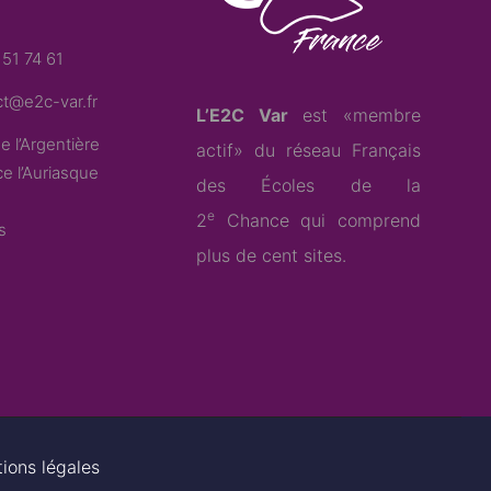
51 74 61
t@e2c-var.fr
L’E2C Var
est «membre
e l’Argentière
actif» du
réseau Français
e l’Auriasque
des Écoles de la
e
2
Chance
qui comprend
s
plus de cent sites.
ions légales