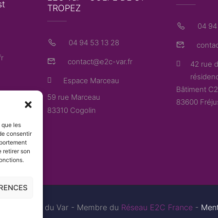
st
TROPEZ
04 94 
04 94 53 13 28
contac
r
contact@e2c-var.fr
42 rue d
résidenc
Espace Marceau
Bâtiment C2
59 rue Marceau
83600 Fréju
83310 Cogolin
s que les
de consentir
mportement
 retirer son
onctions.
ÉRENCES
e
a 2
Chance du Var - Membre du
Réseau E2C France
-
Ment