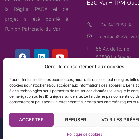
E2C Var – TPM Oue
la Région PACA et ce
projet a été confié à
04 94 21 63 38
l’
Union Patronale du Var
.
contact@e2c-var.f
55 Av. de Rome
83500 La Seyne-
sur-Mer
Gérer le consentement aux cookies
Pour offrir les meilleures expériences, nous utilisons des technologies telle
cookies pour stocker et/ou accéder aux informations des appareils. Le fait 
à ces technologies nous permettra de traiter des données telles que le co
de navigation ou les ID uniques sur ce site. Le fait de ne pas consentir ou de
consentement peut avoir un effet négatif sur certaines caractéristiques et f
ACCEPTER
REFUSER
VOIR LES PRÉF
L'Ecole de l
Politique de cookies