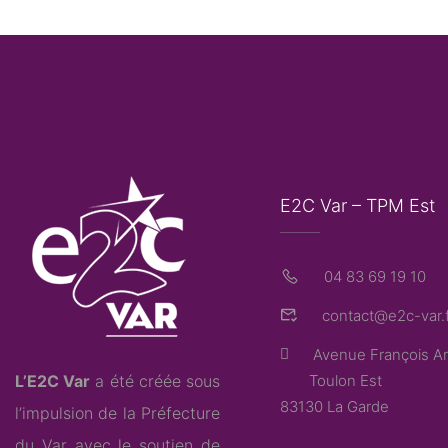
E2C Var – TPM Est
04 83 69 19 10
contact@e2c-var.f
Avenue François Ar
L’E2C Var
a été créée sous
Toulon Est
83130 La Garde
l’impulsion de la Préfecture
du Var avec le soutien de