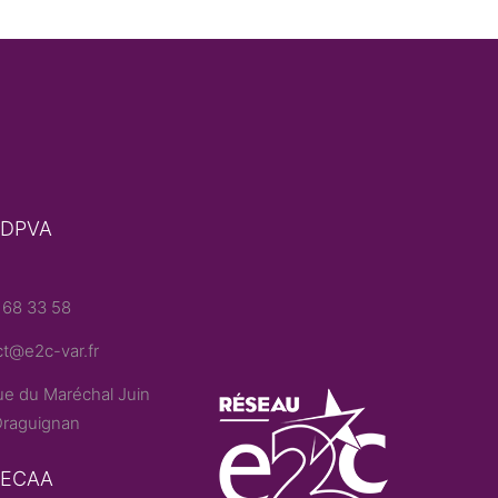
 DPVA
 68 33 58
t@e2c-var.fr
e du Maréchal Juin
raguignan
– ECAA