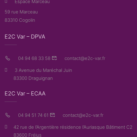
Espace Marceau
59 rue Marceau
83310 Cogolin
E2C Var – DPVA
04 94 68 33 58
contact@e2c-var.fr
3 Avenue du Maréchal Juin
83300 Draguignan
E2C Var – ECAA
04 94 51 74 61
contact@e2c-var.fr
42 rue de l’Argentière résidence l’Auriasque Bâtiment C2
83600 Fréjus