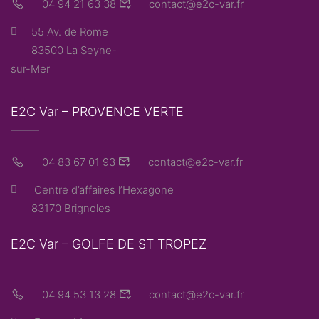
04 94 21 63 38
contact@e2c-var.fr
55 Av. de Rome
83500 La Seyne-
sur-Mer
E2C Var – PROVENCE VERTE
04 83 67 01 93
contact@e2c-var.fr
Centre d’affaires l’Hexagone
83170 Brignoles
E2C Var – GOLFE DE ST TROPEZ
04 94 53 13 28
contact@e2c-var.fr