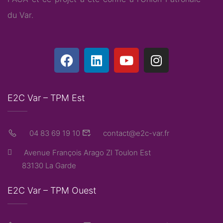
du Var
.
E2C Var – TPM Est
04 83 69 19 10
contact@e2c-var.fr
Avenue François Arago ZI Toulon Est
83130 La Garde
E2C Var – TPM Ouest