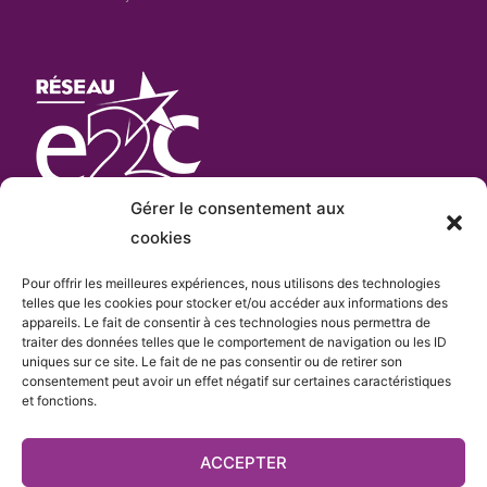
Gérer le consentement aux
cookies
Pour offrir les meilleures expériences, nous utilisons des technologies
L’E2C Var
est «membre actif» du
réseau Français
telles que les cookies pour stocker et/ou accéder aux informations des
appareils. Le fait de consentir à ces technologies nous permettra de
e
des Écoles de la 2
Chance
qui comprend plus de
traiter des données telles que le comportement de navigation ou les ID
cent sites.
uniques sur ce site. Le fait de ne pas consentir ou de retirer son
consentement peut avoir un effet négatif sur certaines caractéristiques
et fonctions.
ACCEPTER