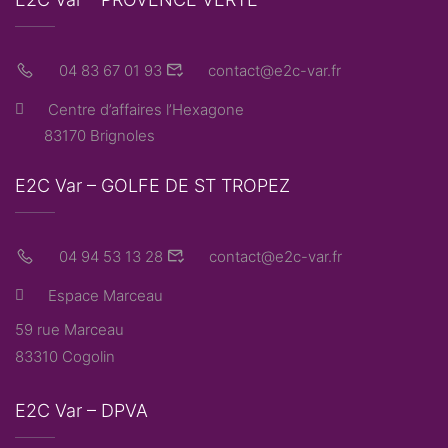
04 83 67 01 93
contact@e2c-var.fr
Centre d’affaires l’Hexagone
83170 Brignoles
E2C Var – GOLFE DE ST TROPEZ
04 94 53 13 28
contact@e2c-var.fr
Espace Marceau
59 rue Marceau
83310 Cogolin
E2C Var – DPVA