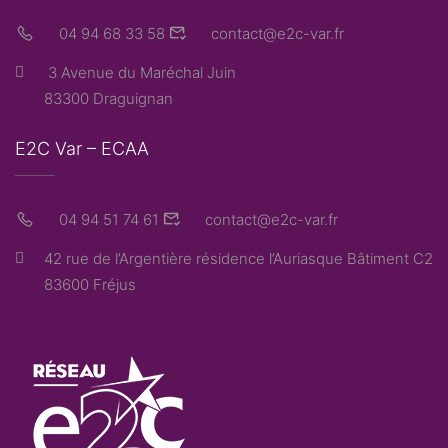
04 94 68 33 58
contact@e2c-var.fr
3 Avenue du Maréchal Juin
83300 Draguignan
E2C Var – ECAA
04 94 51 74 61
contact@e2c-var.fr
42 rue de l’Argentière résidence l’Auriasque Bâtiment C2
83600 Fréjus