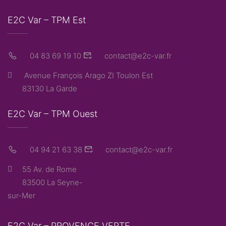
E2C Var – TPM Est
04 83 69 19 10
contact@e2c-var.fr
Avenue François Arago ZI Toulon Est
83130 La Garde
E2C Var – TPM Ouest
04 94 21 63 38
contact@e2c-var.fr
55 Av. de Rome
83500 La Seyne-
sur-Mer
E2C Var – PROVENCE VERTE