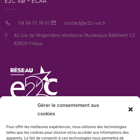
E2C Var – ECAA
04 94 51 74 61
contact@e2c-var.fr
42 rue de l’Argentière résidence l’Auriasque Bâtiment C2
83600 Fréjus
Gérer le consentement aux
cookies
Pour offrir les meilleures expériences, nous utilisons des technologies
L’E2C Var
est «membre actif» du
réseau Français
telles que les cookies pour stocker et/ou accéder aux informations des
appareils. Le fait de consentir à ces technologies nous permettra de
e
des Écoles de la 2
Chance
qui comprend plus de