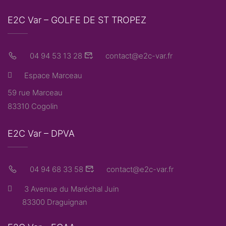
E2C Var – GOLFE DE ST TROPEZ
04 94 53 13 28
contact@e2c-var.fr
Espace Marceau
59 rue Marceau
83310 Cogolin
E2C Var – DPVA
04 94 68 33 58
contact@e2c-var.fr
3 Avenue du Maréchal Juin
83300 Draguignan