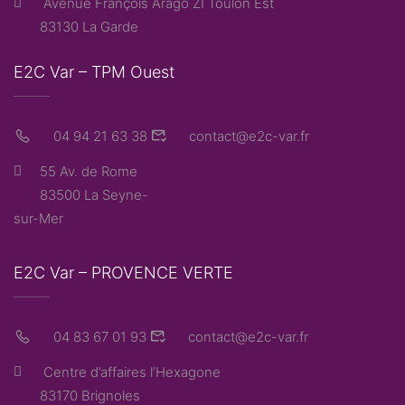
Avenue François Arago ZI Toulon Est
83130 La Garde
E2C Var – TPM Ouest
04 94 21 63 38
contact@e2c-var.fr
55 Av. de Rome
83500 La Seyne-
sur-Mer
E2C Var – PROVENCE VERTE
04 83 67 01 93
contact@e2c-var.fr
Centre d’affaires l’Hexagone
83170 Brignoles