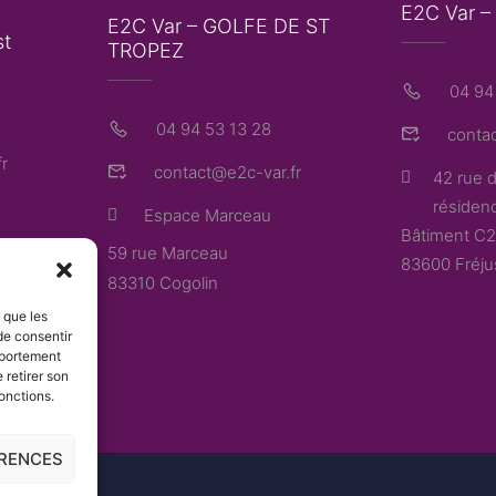
E2C Var 
E2C Var – GOLFE DE ST
st
TROPEZ
04 94 
04 94 53 13 28
contac
r
contact@e2c-var.fr
42 rue d
résidenc
Espace Marceau
Bâtiment C2
59 rue Marceau
83600 Fréju
83310 Cogolin
s que les
de consentir
mportement
 retirer son
onctions.
ÉRENCES