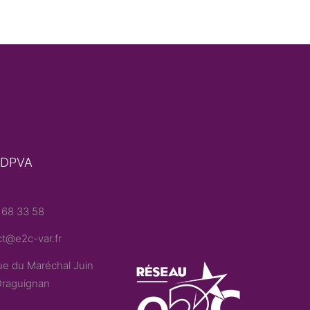
 DPVA
 68 33 58
t@e2c-var.fr
e du Maréchal Juin
raguignan