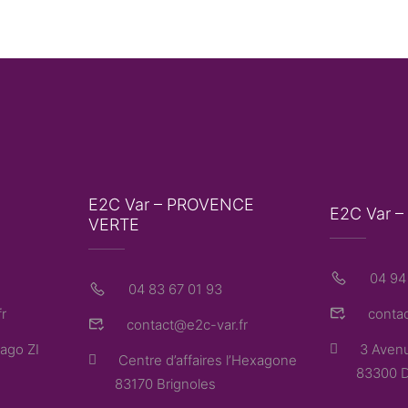
E2C Var – PROVENCE
E2C Var –
VERTE
04 94
04 83 67 01 93
r
contac
contact@e2c-var.fr
ago ZI
3 Avenu
Centre d’affaires l’Hexagone
83300 D
83170 Brignoles