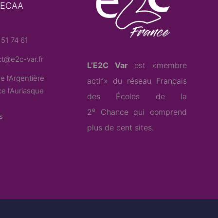
– ECAA
51 74 61
t@e2c-var.fr
L’E2C Var
est «membre
e l’Argentière
actif» du
réseau Français
e l’Auriasque
des Écoles de la
e
2
Chance
qui comprend
s
plus de cent sites.