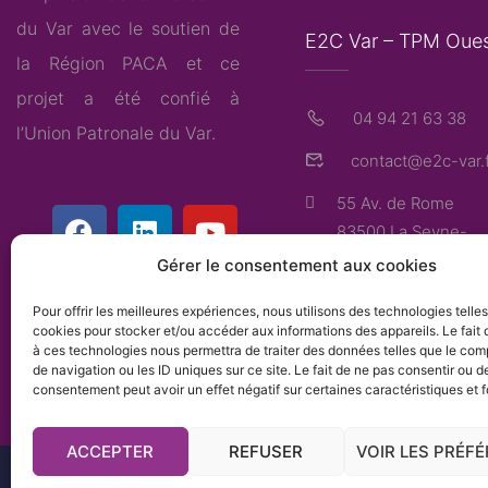
du Var avec le soutien de
E2C Var – TPM Oue
la Région PACA et ce
projet a été confié à
04 94 21 63 38
l’
Union Patronale du Var
.
contact@e2c-var.f
55 Av. de Rome
83500 La Seyne-
sur-Mer
Gérer le consentement aux cookies
Pour offrir les meilleures expériences, nous utilisons des technologies telle
cookies pour stocker et/ou accéder aux informations des appareils. Le fait 
à ces technologies nous permettra de traiter des données telles que le co
de navigation ou les ID uniques sur ce site. Le fait de ne pas consentir ou de
consentement peut avoir un effet négatif sur certaines caractéristiques et f
ACCEPTER
REFUSER
VOIR LES PRÉF