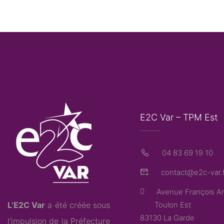
E2C Var – TPM Est
04 83 69 19 10
contact@e2c-var.f
Avenue François Ar
L’E2C Var
a été créée sous
Toulon Est
83130 La Garde
l’impulsion de la Préfecture