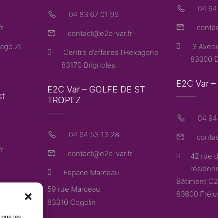
04 94
04 83 67 01 93
r
contac
contact@e2c-var.fr
ago ZI
3 Avenu
Centre d’affaires l’Hexagone
83300 D
83170 Brignoles
E2C Var 
E2C Var – GOLFE DE ST
st
TROPEZ
04 94 
04 94 53 13 28
contac
r
contact@e2c-var.fr
42 rue d
résidenc
Espace Marceau
Bâtiment C2
59 rue Marceau
83600 Fréju
83310 Cogolin
s que les