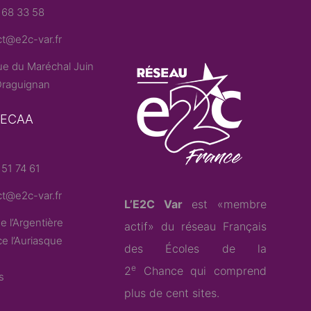
 68 33 58
t@e2c-var.fr
e du Maréchal Juin
raguignan
– ECAA
51 74 61
t@e2c-var.fr
L’E2C Var
est «membre
e l’Argentière
actif» du
réseau Français
e l’Auriasque
des Écoles de la
e
2
Chance
qui comprend
s
plus de cent sites.