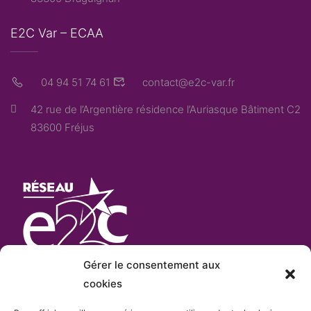
E2C Var – ECAA
04 94 51 74 61
contact@e2c-var.fr
42 rue de l’Argentière résidence l’Auriasque Bâtiment C2
83600 Fréjus
Gérer le consentement aux
cookies