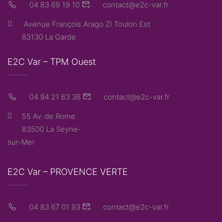
04 83 69 19 10
contact@e2c-var.fr
Avenue François Arago ZI Toulon Est
83130 La Garde
E2C Var – TPM Ouest
04 94 21 63 38
contact@e2c-var.fr
55 Av. de Rome
83500 La Seyne-
sur-Mer
E2C Var – PROVENCE VERTE
04 83 67 01 93
contact@e2c-var.fr