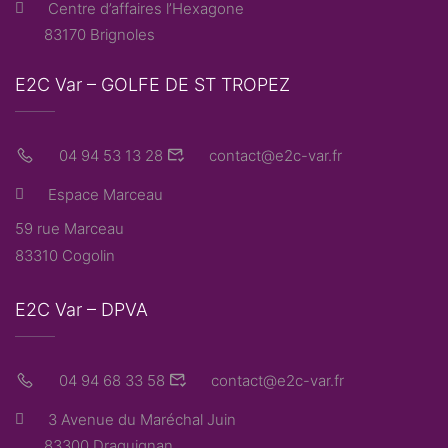
Centre d’affaires l’Hexagone
83170 Brignoles
E2C Var – GOLFE DE ST TROPEZ
04 94 53 13 28
contact@e2c-var.fr
Espace Marceau
59 rue Marceau
83310 Cogolin
E2C Var – DPVA
04 94 68 33 58
contact@e2c-var.fr
3 Avenue du Maréchal Juin
83300 Draguignan