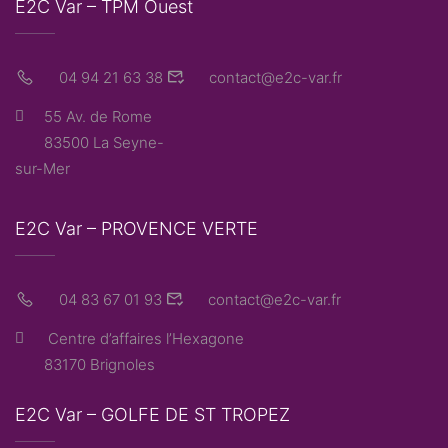
E2C Var – TPM Ouest
04 94 21 63 38
contact@e2c-var.fr
55 Av. de Rome
83500 La Seyne-
sur-Mer
E2C Var – PROVENCE VERTE
04 83 67 01 93
contact@e2c-var.fr
Centre d’affaires l’Hexagone
83170 Brignoles
E2C Var – GOLFE DE ST TROPEZ