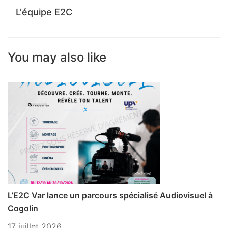
L'équipe E2C
You may also like
L’E2C Var lance un parcours spécialisé Audiovisuel à
P
Cogolin
1 
17 juillet 2026