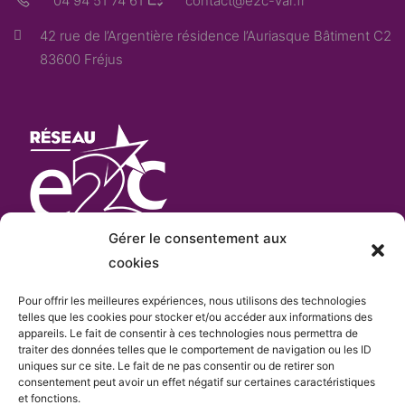
04 94 51 74 61
contact@e2c-var.fr
42 rue de l’Argentière résidence l’Auriasque Bâtiment C2
83600 Fréjus
Gérer le consentement aux
cookies
Pour offrir les meilleures expériences, nous utilisons des technologies
L’E2C Var
est «membre actif» du
réseau Français
telles que les cookies pour stocker et/ou accéder aux informations des
appareils. Le fait de consentir à ces technologies nous permettra de
e
des Écoles de la 2
Chance
qui comprend plus de
traiter des données telles que le comportement de navigation ou les ID
cent sites.
uniques sur ce site. Le fait de ne pas consentir ou de retirer son
consentement peut avoir un effet négatif sur certaines caractéristiques
et fonctions.