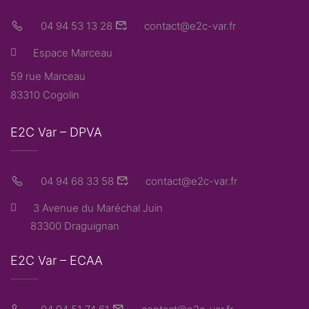
04 94 53 13 28
contact@e2c-var.fr
Espace Marceau
59 rue Marceau
83310 Cogolin
E2C Var – DPVA
04 94 68 33 58
contact@e2c-var.fr
3 Avenue du Maréchal Juin
83300 Draguignan
E2C Var – ECAA