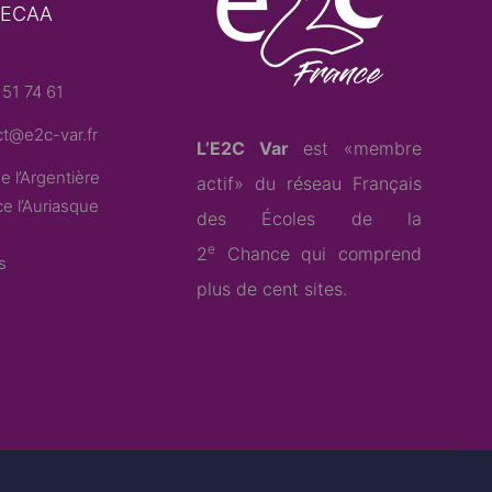
– ECAA
51 74 61
t@e2c-var.fr
L’E2C Var
est «membre
e l’Argentière
actif» du
réseau Français
e l’Auriasque
des Écoles de la
e
2
Chance
qui comprend
s
plus de cent sites.