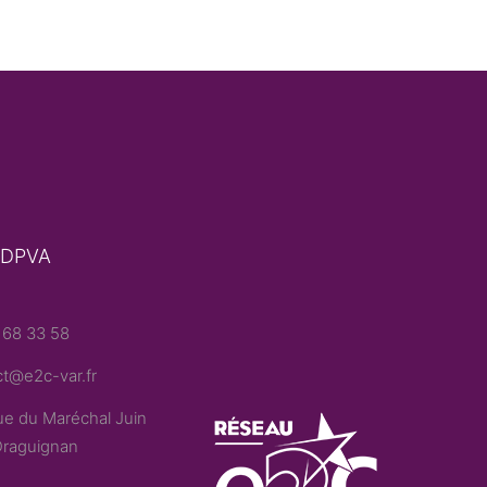
 DPVA
 68 33 58
t@e2c-var.fr
e du Maréchal Juin
raguignan