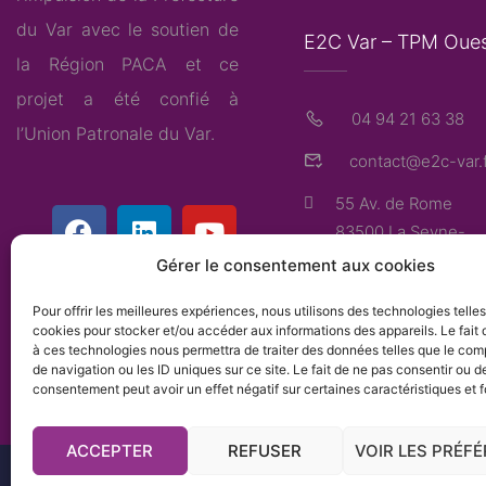
du Var avec le soutien de
E2C Var – TPM Oue
la Région PACA et ce
projet a été confié à
04 94 21 63 38
l’
Union Patronale du Var
.
contact@e2c-var.f
55 Av. de Rome
83500 La Seyne-
sur-Mer
Gérer le consentement aux cookies
Pour offrir les meilleures expériences, nous utilisons des technologies telle
cookies pour stocker et/ou accéder aux informations des appareils. Le fait 
à ces technologies nous permettra de traiter des données telles que le co
de navigation ou les ID uniques sur ce site. Le fait de ne pas consentir ou de
consentement peut avoir un effet négatif sur certaines caractéristiques et f
ACCEPTER
REFUSER
VOIR LES PRÉF