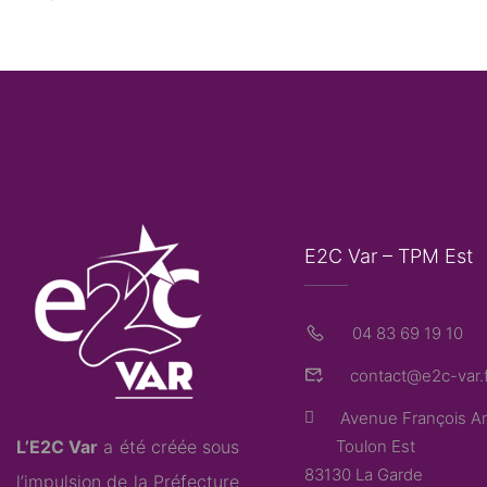
E2C Var – TPM Est
04 83 69 19 10
contact@e2c-var.f
Avenue François Ar
L’E2C Var
a été créée sous
Toulon Est
83130 La Garde
l’impulsion de la Préfecture