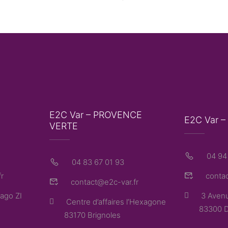
E2C Var – PROVENCE
E2C Var –
VERTE
04 94
04 83 67 01 93
r
contac
contact@e2c-var.fr
ago ZI
3 Avenu
Centre d’affaires l’Hexagone
83300 D
83170 Brignoles