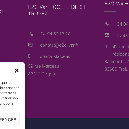
E2C Var 
E2C Var – GOLFE DE ST
st
TROPEZ
04 94 
04 94 53 13 28
contac
r
contact@e2c-var.fr
42 rue d
résidenc
Espace Marceau
Bâtiment C2
59 rue Marceau
83600 Fréju
83310 Cogolin
s que les
de consentir
mportement
 retirer son
onctions.
ÉRENCES