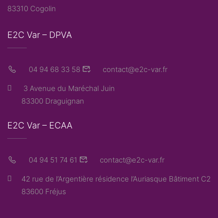
83310 Cogolin
E2C Var – DPVA
04 94 68 33 58
contact@e2c-var.fr
3 Avenue du Maréchal Juin
83300 Draguignan
E2C Var – ECAA
04 94 51 74 61
contact@e2c-var.fr
42 rue de l’Argentière résidence l’Auriasque Bâtiment C2
83600 Fréjus