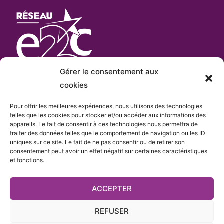
Gérer le consentement aux
cookies
Pour offrir les meilleures expériences, nous utilisons des technologies
L’E2C Var
est «membre actif» du
réseau Français
telles que les cookies pour stocker et/ou accéder aux informations des
appareils. Le fait de consentir à ces technologies nous permettra de
e
des Écoles de la 2
Chance
qui comprend plus de
traiter des données telles que le comportement de navigation ou les ID
cent sites.
uniques sur ce site. Le fait de ne pas consentir ou de retirer son
consentement peut avoir un effet négatif sur certaines caractéristiques
et fonctions.
ACCEPTER
REFUSER