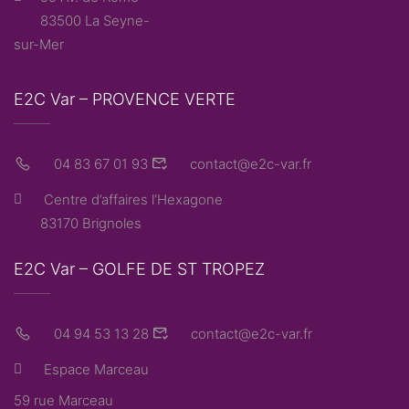
83500 La Seyne-
sur-Mer
E2C Var – PROVENCE VERTE
04 83 67 01 93
contact@e2c-var.fr
Centre d’affaires l’Hexagone
83170 Brignoles
E2C Var – GOLFE DE ST TROPEZ
04 94 53 13 28
contact@e2c-var.fr
Espace Marceau
59 rue Marceau