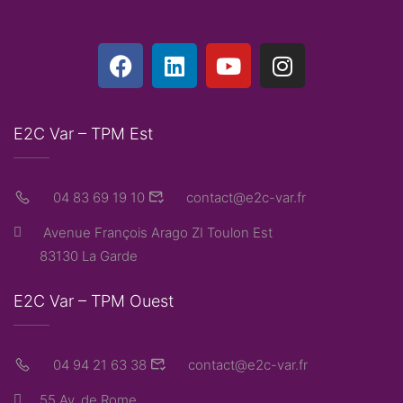
E2C Var – TPM Est
04 83 69 19 10
contact@e2c-var.fr
Avenue François Arago ZI Toulon Est
83130 La Garde
E2C Var – TPM Ouest
04 94 21 63 38
contact@e2c-var.fr
55 Av. de Rome