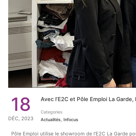
18
Avec l’E2C et Pôle Emploi La Garde, l
Categories
DÉC, 2023
,
Actualités
Infocus
Pôle Emploi utilise le showroom de l’E2C La Garde pou