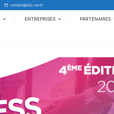
contact@e2c-var.fr
S
ENTREPRISES
PARTENAIRES