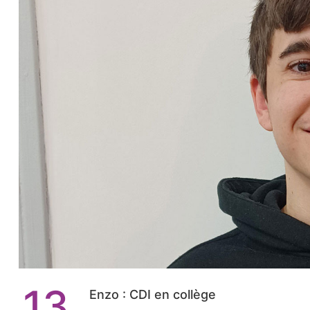
13
Enzo : CDI en collège​