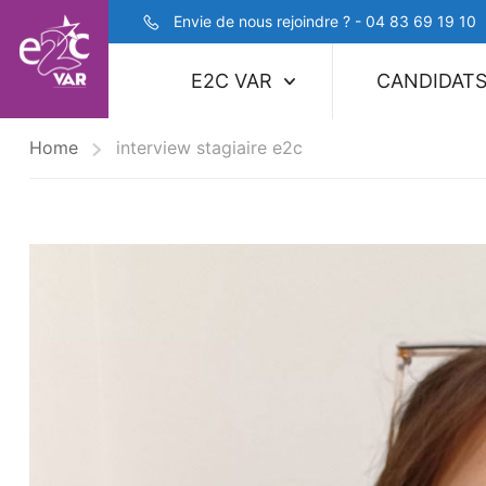
Envie de nous rejoindre ? - 04 83 69 19 10
E2C VAR
CANDIDAT
Home
interview stagiaire e2c