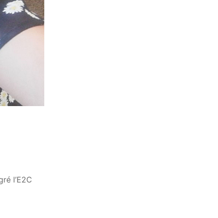
égré l’E2C