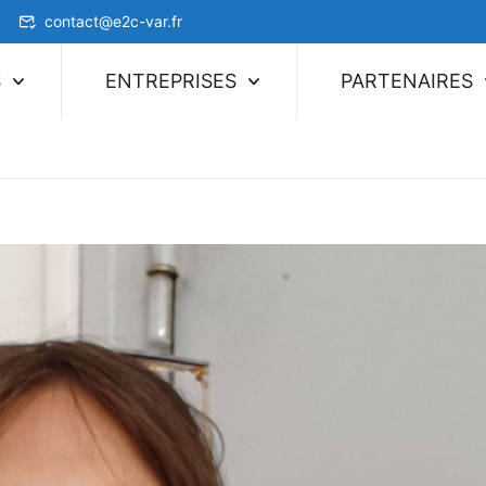
contact@e2c-var.fr
S
ENTREPRISES
PARTENAIRES