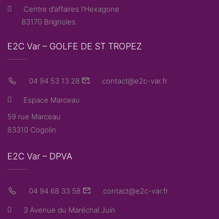
Centre d’affaires l’Hexagone
83170 Brignoles
E2C Var – GOLFE DE ST TROPEZ
04 94 53 13 28
contact@e2c-var.fr
Espace Marceau
59 rue Marceau
83310 Cogolin
E2C Var – DPVA
04 94 68 33 58
contact@e2c-var.fr
3 Avenue du Maréchal Juin