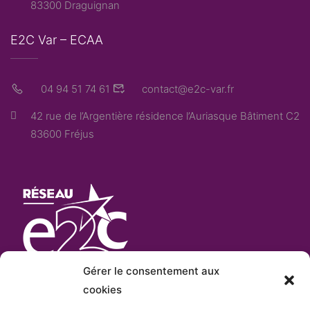
83300 Draguignan
E2C Var – ECAA
04 94 51 74 61
contact@e2c-var.fr
42 rue de l’Argentière résidence l’Auriasque Bâtiment C2
83600 Fréjus
Gérer le consentement aux
cookies