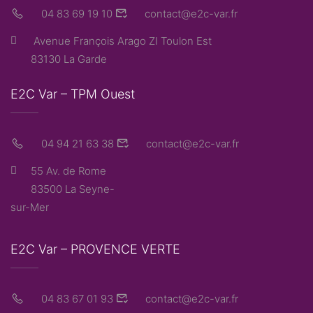
04 83 69 19 10
contact@e2c-var.fr
Avenue François Arago ZI Toulon Est
83130 La Garde
E2C Var – TPM Ouest
04 94 21 63 38
contact@e2c-var.fr
55 Av. de Rome
83500 La Seyne-
sur-Mer
E2C Var – PROVENCE VERTE
04 83 67 01 93
contact@e2c-var.fr