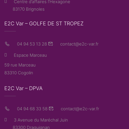
Centre d’affaires l’Hexagone
83170 Brignoles
E2C Var – GOLFE DE ST TROPEZ
04 94 53 13 28
contact@e2c-var.fr
Espace Marceau
59 rue Marceau
83310 Cogolin
E2C Var – DPVA
04 94 68 33 58
contact@e2c-var.fr
3 Avenue du Maréchal Juin
83300 Draguignan