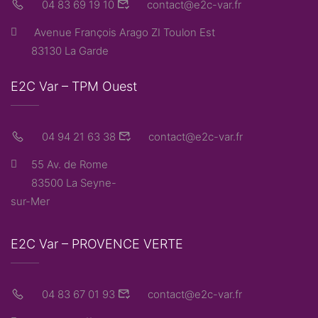
04 83 69 19 10
contact@e2c-var.fr
Avenue François Arago ZI Toulon Est
83130 La Garde
E2C Var – TPM Ouest
04 94 21 63 38
contact@e2c-var.fr
55 Av. de Rome
83500 La Seyne-
sur-Mer
E2C Var – PROVENCE VERTE
04 83 67 01 93
contact@e2c-var.fr