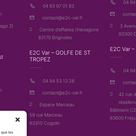
04 94
04 83 67 01 93
r
contac
contact@e2c-var.fr
ago ZI
3 Avenu
Centre d’affaires l’Hexagone
83300 D
83170 Brignoles
E2C Var 
E2C Var – GOLFE DE ST
st
TROPEZ
04 94 
04 94 53 13 28
contac
r
contact@e2c-var.fr
42 rue d
résidenc
Espace Marceau
Bâtiment C2
59 rue Marceau
83600 Fréju
83310 Cogolin
s que les