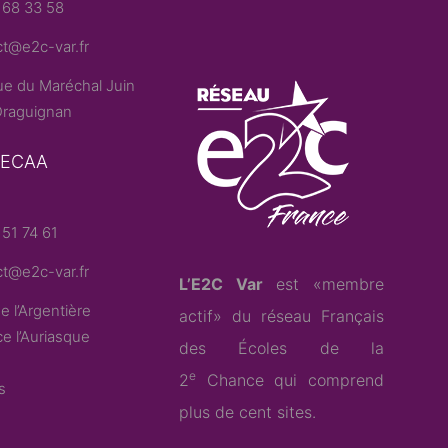
 68 33 58
t@e2c-var.fr
e du Maréchal Juin
raguignan
– ECAA
51 74 61
t@e2c-var.fr
L’E2C Var
est «membre
e l’Argentière
actif» du
réseau Français
e l’Auriasque
des Écoles de la
e
2
Chance
qui comprend
s
plus de cent sites.