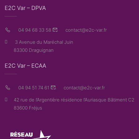
E2C Var – DPVA
04 94 68 33 58
contact@e2c-var.fr
3 Avenue du Maréchal Juin
83300 Draguignan
E2C Var – ECAA
04 94 51 74 61
contact@e2c-var.fr
42 rue de l’Argentière résidence l’Auriasque Bâtiment C2
83600 Fréjus