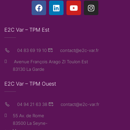
E2C Var – TPM Est
04 83 69 19 10
contact@e2c-var.fr
Avenue François Arago ZI Toulon Est
83130 La Garde
E2C Var – TPM Ouest
04 94 21 63 38
contact@e2c-var.fr
55 Av. de Rome
83500 La Seyne-