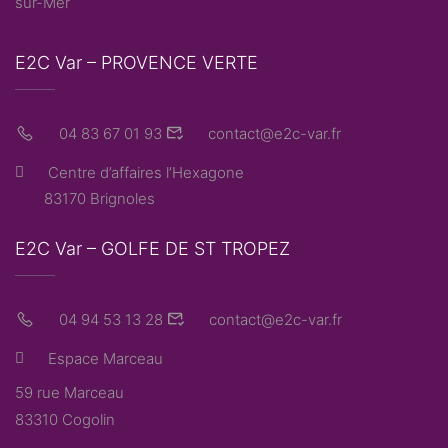
sur-Mer
E2C Var – PROVENCE VERTE
04 83 67 01 93
contact@e2c-var.fr
Centre d’affaires l’Hexagone
83170 Brignoles
E2C Var – GOLFE DE ST TROPEZ
04 94 53 13 28
contact@e2c-var.fr
Espace Marceau
59 rue Marceau
83310 Cogolin