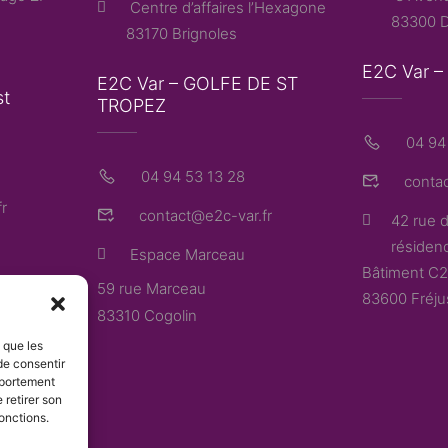
Centre d’affaires l’Hexagone
83300 D
83170 Brignoles
E2C Var 
E2C Var – GOLFE DE ST
st
TROPEZ
04 94 
04 94 53 13 28
contac
r
contact@e2c-var.fr
42 rue d
résidenc
Espace Marceau
Bâtiment C2
59 rue Marceau
83600 Fréju
83310 Cogolin
s que les
de consentir
mportement
 retirer son
onctions.