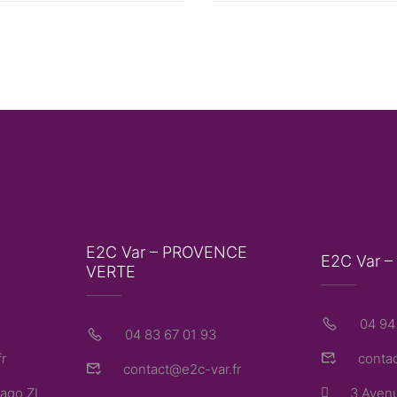
E2C Var – PROVENCE
E2C Var –
VERTE
04 94
04 83 67 01 93
r
contac
contact@e2c-var.fr
ago ZI
3 Avenu