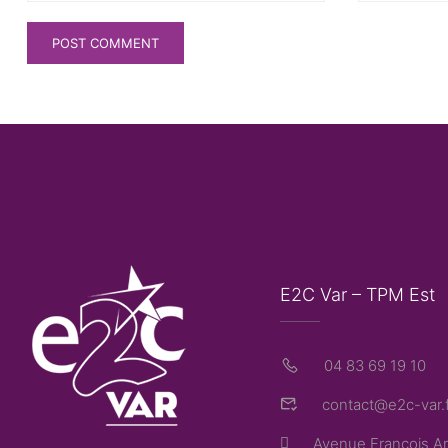
E2C Var – TPM Est
04 83 69 19 10
contact@e2c-var.f
Avenue François Ar