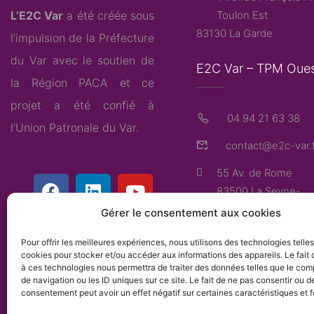
L’E2C Var
a été créée sous
Toulon Est
83130 La Garde
l’impulsion de la Préfecture
du Var avec le soutien de
E2C Var – TPM Oue
la Région PACA et ce
projet a été confié à
04 94 21 63 38
l’
Union Patronale du Var
.
contact@e2c-var.f
55 Av. de Rome
83500 La Seyne-
sur-Mer
Gérer le consentement aux cookies
Pour offrir les meilleures expériences, nous utilisons des technologies telle
cookies pour stocker et/ou accéder aux informations des appareils. Le fait 
à ces technologies nous permettra de traiter des données telles que le co
de navigation ou les ID uniques sur ce site. Le fait de ne pas consentir ou de
consentement peut avoir un effet négatif sur certaines caractéristiques et f