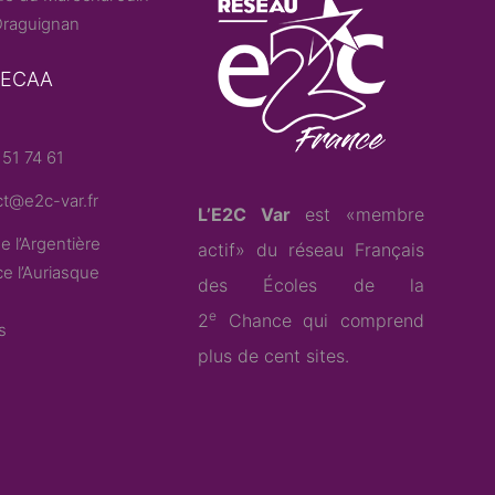
raguignan
– ECAA
51 74 61
t@e2c-var.fr
L’E2C Var
est «membre
e l’Argentière
actif» du
réseau Français
e l’Auriasque
des Écoles de la
e
2
Chance
qui comprend
s
plus de cent sites.