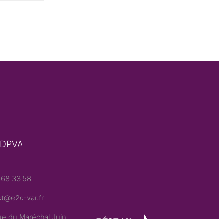
 DPVA
 68 33 58
t@e2c-var.fr
e du Maréchal Juin