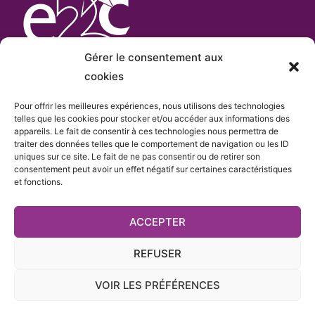
Gérer le consentement aux
cookies
Pour offrir les meilleures expériences, nous utilisons des technologies
L’E2C Var
est «membre actif» du
réseau Français
telles que les cookies pour stocker et/ou accéder aux informations des
appareils. Le fait de consentir à ces technologies nous permettra de
e
des Écoles de la 2
Chance
qui comprend plus de
traiter des données telles que le comportement de navigation ou les ID
cent sites.
uniques sur ce site. Le fait de ne pas consentir ou de retirer son
consentement peut avoir un effet négatif sur certaines caractéristiques
et fonctions.
ACCEPTER
REFUSER
VOIR LES PRÉFÉRENCES
e
L'Ecole de la 2
Chance du Var - Membre du
Réseau
E2C France
-
Mentions légales