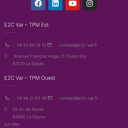
E2C Var – TPM Est
04 83 69 19 10
contact@e2c-var.fr
Avenue François Arago ZI Toulon Est
83130 La Garde
E2C Var – TPM Ouest
04 94 21 63 38
contact@e2c-var.fr
55 Av. de Rome
83500 La Seyne-
sur-Mer