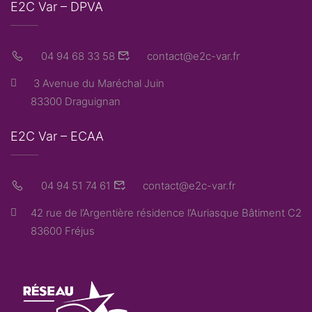
E2C Var – DPVA
04 94 68 33 58
contact@e2c-var.fr
3 Avenue du Maréchal Juin
83300 Draguignan
E2C Var – ECAA
04 94 51 74 61
contact@e2c-var.fr
42 rue de l’Argentière résidence l’Auriasque Bâtiment C2
83600 Fréjus