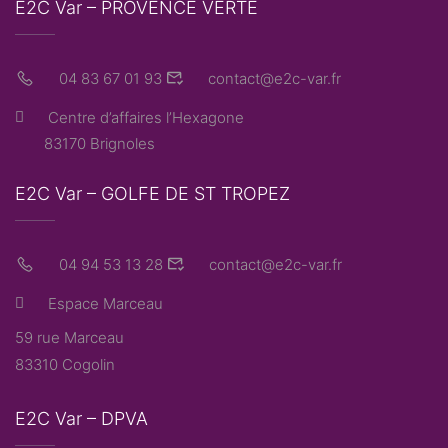
E2C Var – PROVENCE VERTE
04 83 67 01 93
contact@e2c-var.fr
Centre d’affaires l’Hexagone
83170 Brignoles
E2C Var – GOLFE DE ST TROPEZ
04 94 53 13 28
contact@e2c-var.fr
Espace Marceau
59 rue Marceau
83310 Cogolin
E2C Var – DPVA