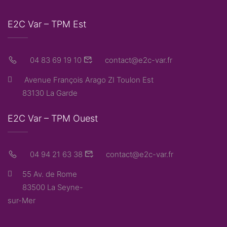
E2C Var – TPM Est
04 83 69 19 10
contact@e2c-var.fr
Avenue François Arago ZI Toulon Est
83130 La Garde
E2C Var – TPM Ouest
04 94 21 63 38
contact@e2c-var.fr
55 Av. de Rome
83500 La Seyne-
sur-Mer