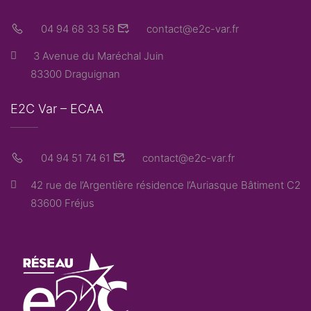
04 94 68 33 58
contact@e2c-var.fr
3 Avenue du Maréchal Juin
83300 Draguignan
E2C Var – ECAA
04 94 51 74 61
contact@e2c-var.fr
42 rue de l’Argentière résidence l’Auriasque Bâtiment C2
83600 Fréjus