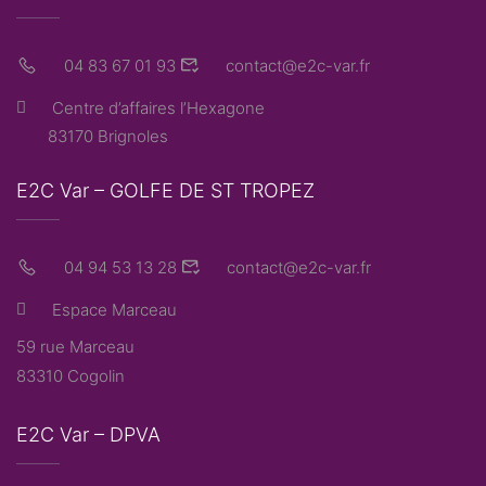
04 83 67 01 93
contact@e2c-var.fr
Centre d’affaires l’Hexagone
83170 Brignoles
E2C Var – GOLFE DE ST TROPEZ
04 94 53 13 28
contact@e2c-var.fr
Espace Marceau
59 rue Marceau
83310 Cogolin
E2C Var – DPVA