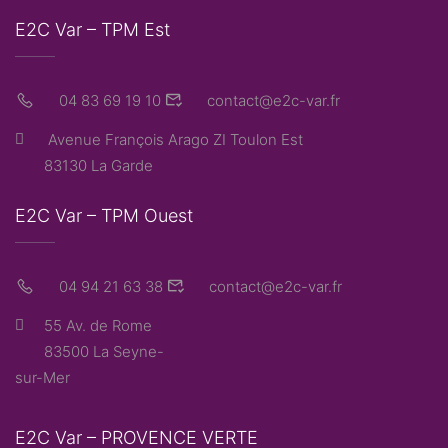
E2C Var – TPM Est
04 83 69 19 10
contact@e2c-var.fr
Avenue François Arago ZI Toulon Est
83130 La Garde
E2C Var – TPM Ouest
04 94 21 63 38
contact@e2c-var.fr
55 Av. de Rome
83500 La Seyne-
sur-Mer
E2C Var – PROVENCE VERTE