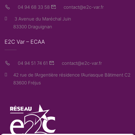
04 94 68 33 58
contact@e2c-var.fr
3 Avenue du Maréchal Juin
83300 Draguignan
E2C Var – ECAA
04 94 51 74 61
contact@e2c-var.fr
42 rue de l’Argentière résidence l’Auriasque Bâtiment C2
83600 Fréjus