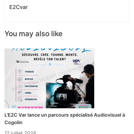
E2Cvar
You may also like
L’E2C Var lance un parcours spécialisé Audiovisuel à
P
Cogolin
1 
17 juillet 2026