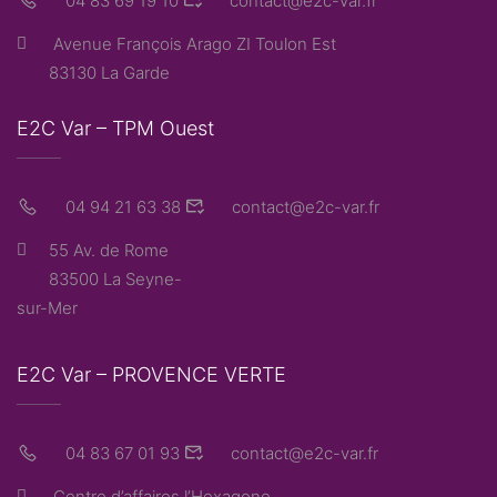
04 83 69 19 10
contact@e2c-var.fr
Avenue François Arago ZI Toulon Est
83130 La Garde
E2C Var – TPM Ouest
04 94 21 63 38
contact@e2c-var.fr
55 Av. de Rome
83500 La Seyne-
sur-Mer
E2C Var – PROVENCE VERTE
04 83 67 01 93
contact@e2c-var.fr
Centre d’affaires l’Hexagone