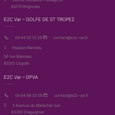
83170 Brignoles
E2C Var – GOLFE DE ST TROPEZ
04 94 53 13 28
contact@e2c-var.fr
Espace Marceau
59 rue Marceau
83310 Cogolin
E2C Var – DPVA
04 94 68 33 58
contact@e2c-var.fr
3 Avenue du Maréchal Juin
83300 Draguignan