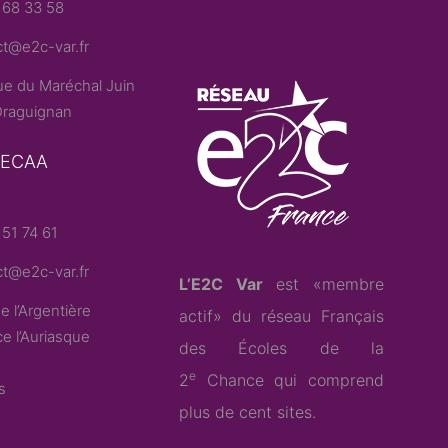
 68 33 58
t@e2c-var.fr
e du Maréchal Juin
raguignan
– ECAA
51 74 61
t@e2c-var.fr
L’E2C Var
est «membre
e l’Argentière
actif» du
réseau Français
e l’Auriasque
des Écoles de la
e
2
Chance
qui comprend
s
plus de cent sites.