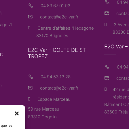
04 94
04 83 67 01 93
r
contac
contact@e2c-var.fr
ago ZI
3 Avenu
Centre d’affaires l’Hexagone
83300 D
83170 Brignoles
E2C Var 
E2C Var – GOLFE DE ST
st
TROPEZ
04 94 
04 94 53 13 28
contac
r
contact@e2c-var.fr
42 rue d
résidenc
Espace Marceau
Bâtiment C2
59 rue Marceau
83600 Fréju
83310 Cogolin
s que les