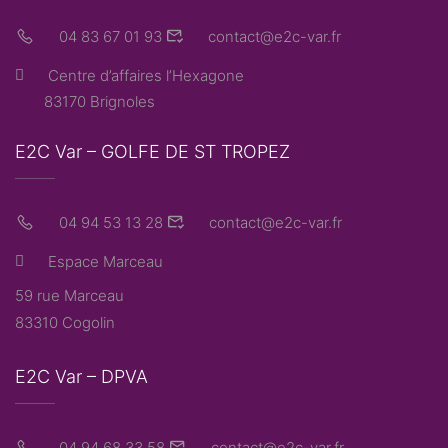
04 83 67 01 93
contact@e2c-var.fr
Centre d’affaires l’Hexagone
83170 Brignoles
E2C Var – GOLFE DE ST TROPEZ
04 94 53 13 28
contact@e2c-var.fr
Espace Marceau
59 rue Marceau
83310 Cogolin
E2C Var – DPVA
04 94 68 33 58
contact@e2c-var.fr