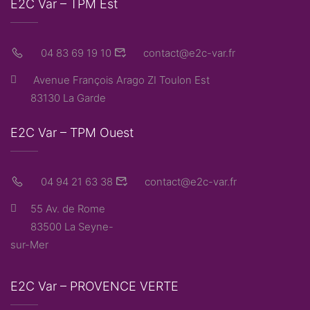
E2C Var – TPM Est
04 83 69 19 10
contact@e2c-var.fr
Avenue François Arago ZI Toulon Est
83130 La Garde
E2C Var – TPM Ouest
04 94 21 63 38
contact@e2c-var.fr
55 Av. de Rome
83500 La Seyne-
sur-Mer
E2C Var – PROVENCE VERTE