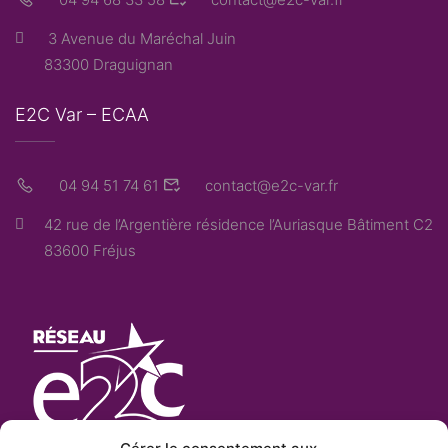
3 Avenue du Maréchal Juin
83300 Draguignan
E2C Var – ECAA
04 94 51 74 61
contact@e2c-var.fr
42 rue de l’Argentière résidence l’Auriasque Bâtiment C2
83600 Fréjus