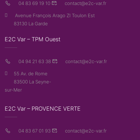
04 83 69 19 10
contact@e2c-var.fr
Avenue François Arago ZI Toulon Est
83130 La Garde
E2C Var – TPM Ouest
04 94 21 63 38
contact@e2c-var.fr
55 Av. de Rome
83500 La Seyne-
sur-Mer
E2C Var – PROVENCE VERTE
04 83 67 01 93
contact@e2c-var.fr