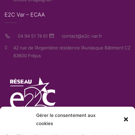
E2C Var – ECAA
04 94 51 74 61
contact@e2c-var.fr
42 rue de l’Argentière résidence l’Auriasque Bâtiment C2
83600 Fréjus
Gérer le consentement aux
cookies