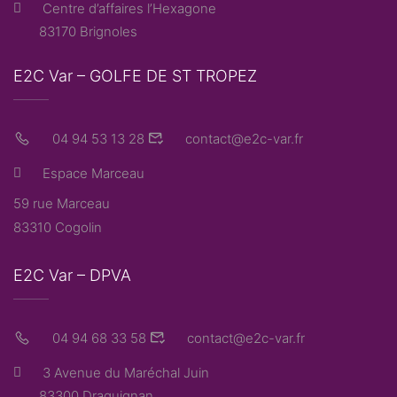
Centre d’affaires l’Hexagone
83170 Brignoles
E2C Var – GOLFE DE ST TROPEZ
04 94 53 13 28
contact@e2c-var.fr
Espace Marceau
59 rue Marceau
83310 Cogolin
E2C Var – DPVA
04 94 68 33 58
contact@e2c-var.fr
3 Avenue du Maréchal Juin
83300 Draguignan