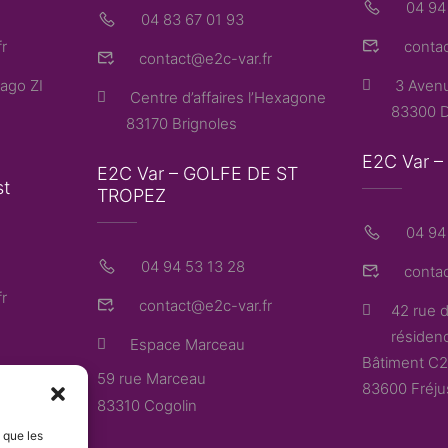
04 94
04 83 67 01 93
r
contac
contact@e2c-var.fr
ago ZI
3 Avenu
Centre d’affaires l’Hexagone
83300 D
83170 Brignoles
E2C Var 
E2C Var – GOLFE DE ST
st
TROPEZ
04 94 
04 94 53 13 28
contac
r
contact@e2c-var.fr
42 rue d
résidenc
Espace Marceau
Bâtiment C2
59 rue Marceau
83600 Fréju
83310 Cogolin
s que les