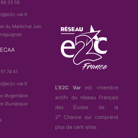
 68 33 58
t@e2c-var.fr
e du Maréchal Juin
raguignan
– ECAA
51 74 61
t@e2c-var.fr
L’E2C Var
est «membre
e l’Argentière
actif» du
réseau Français
e l’Auriasque
des Écoles de la
e
2
Chance
qui comprend
s
plus de cent sites.