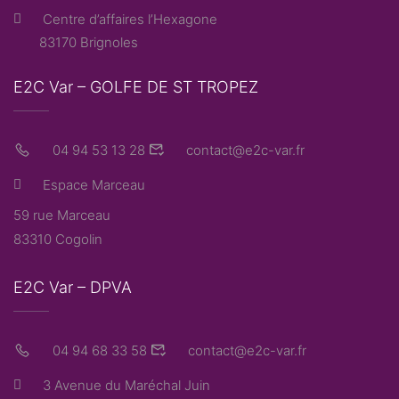
Centre d’affaires l’Hexagone
83170 Brignoles
E2C Var – GOLFE DE ST TROPEZ
04 94 53 13 28
contact@e2c-var.fr
Espace Marceau
59 rue Marceau
83310 Cogolin
E2C Var – DPVA
04 94 68 33 58
contact@e2c-var.fr
3 Avenue du Maréchal Juin