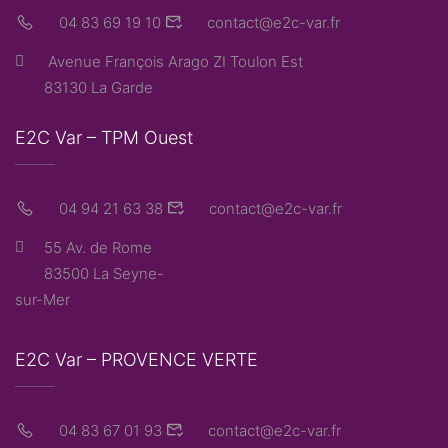
04 83 69 19 10
contact@e2c-var.fr
Avenue François Arago ZI Toulon Est
83130 La Garde
E2C Var – TPM Ouest
04 94 21 63 38
contact@e2c-var.fr
55 Av. de Rome
83500 La Seyne-
sur-Mer
E2C Var – PROVENCE VERTE
04 83 67 01 93
contact@e2c-var.fr