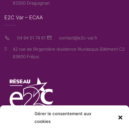
83300 Draguignan
E2C Var – ECAA
04 94 51 74 61
contact@e2c-var.fr
42 rue de l’Argentière résidence l’Auriasque Bâtiment C2
83600 Fréjus
Gérer le consentement aux
cookies