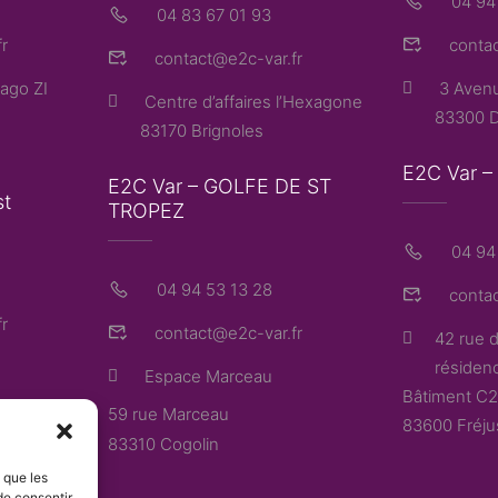
04 94
04 83 67 01 93
r
contac
contact@e2c-var.fr
ago ZI
3 Avenu
Centre d’affaires l’Hexagone
83300 D
83170 Brignoles
E2C Var 
E2C Var – GOLFE DE ST
st
TROPEZ
04 94 
04 94 53 13 28
contac
r
contact@e2c-var.fr
42 rue d
résidenc
Espace Marceau
Bâtiment C2
59 rue Marceau
83600 Fréju
83310 Cogolin
s que les
de consentir