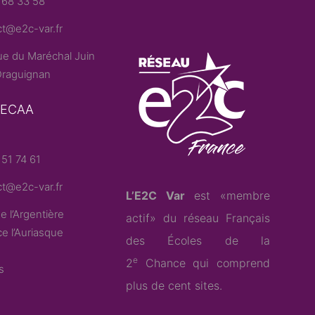
 68 33 58
t@e2c-var.fr
e du Maréchal Juin
raguignan
– ECAA
51 74 61
t@e2c-var.fr
L’E2C Var
est «membre
e l’Argentière
actif» du
réseau Français
e l’Auriasque
des Écoles de la
e
2
Chance
qui comprend
s
plus de cent sites.