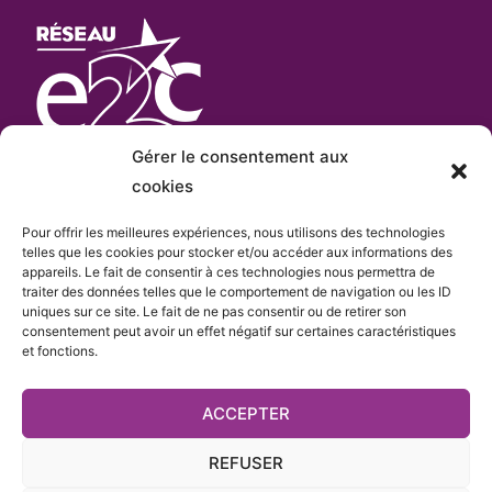
Gérer le consentement aux
cookies
Pour offrir les meilleures expériences, nous utilisons des technologies
L’E2C Var
est «membre actif» du
réseau Français
telles que les cookies pour stocker et/ou accéder aux informations des
appareils. Le fait de consentir à ces technologies nous permettra de
e
des Écoles de la 2
Chance
qui comprend plus de
traiter des données telles que le comportement de navigation ou les ID
cent sites.
uniques sur ce site. Le fait de ne pas consentir ou de retirer son
consentement peut avoir un effet négatif sur certaines caractéristiques
et fonctions.
ACCEPTER
REFUSER