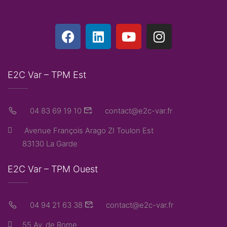
E2C Var – TPM Est
04 83 69 19 10
contact@e2c-var.fr
Avenue François Arago ZI Toulon Est
83130 La Garde
E2C Var – TPM Ouest
04 94 21 63 38
contact@e2c-var.fr
55 Av. de Rome