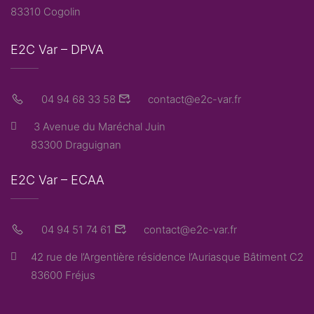
83310 Cogolin
E2C Var – DPVA
04 94 68 33 58
contact@e2c-var.fr
3 Avenue du Maréchal Juin
83300 Draguignan
E2C Var – ECAA
04 94 51 74 61
contact@e2c-var.fr
42 rue de l’Argentière résidence l’Auriasque Bâtiment C2
83600 Fréjus