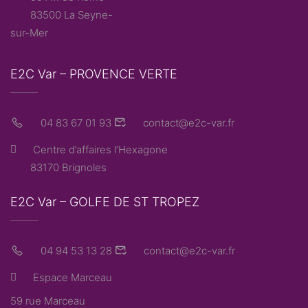
83500 La Seyne-
sur-Mer
E2C Var – PROVENCE VERTE
04 83 67 01 93
contact@e2c-var.fr
Centre d’affaires l’Hexagone
83170 Brignoles
E2C Var – GOLFE DE ST TROPEZ
04 94 53 13 28
contact@e2c-var.fr
Espace Marceau
59 rue Marceau