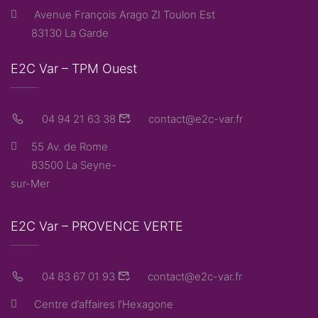
Avenue François Arago ZI Toulon Est
83130 La Garde
E2C Var – TPM Ouest
04 94 21 63 38
contact@e2c-var.fr
55 Av. de Rome
83500 La Seyne-
sur-Mer
E2C Var – PROVENCE VERTE
04 83 67 01 93
contact@e2c-var.fr
Centre d’affaires l’Hexagone