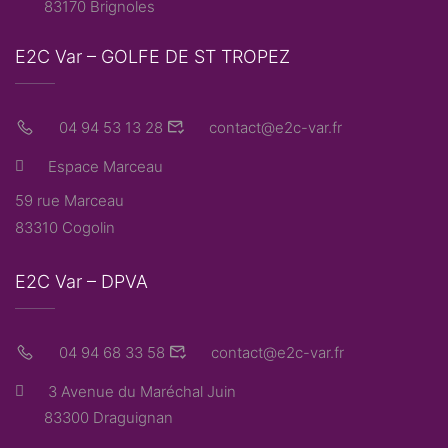
83170 Brignoles
E2C Var – GOLFE DE ST TROPEZ
04 94 53 13 28
contact@e2c-var.fr
Espace Marceau
59 rue Marceau
83310 Cogolin
E2C Var – DPVA
04 94 68 33 58
contact@e2c-var.fr
3 Avenue du Maréchal Juin
83300 Draguignan