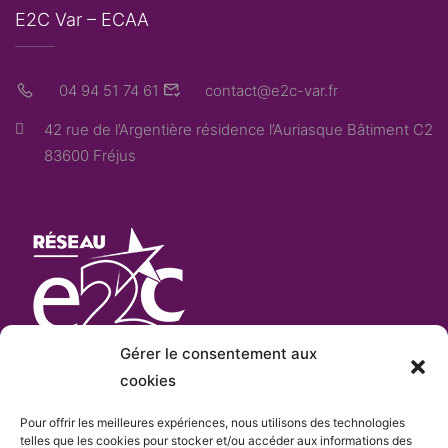
E2C Var – ECAA
04 94 51 74 61
contact@e2c-var.fr
42 rue de l’Argentière résidence l’Auriasque Bâtiment C2
83600 Fréjus
Gérer le consentement aux
cookies
Pour offrir les meilleures expériences, nous utilisons des technologies
L’E2C Var
est «membre actif» du
réseau Français
telles que les cookies pour stocker et/ou accéder aux informations des