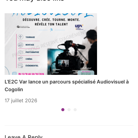
L’E2C Var lance un parcours spécialisé Audiovisuel à
P
Cogolin
1 
17 juillet 2026
Leave A Reply