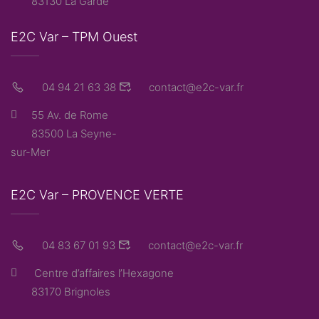
83130 La Garde
E2C Var – TPM Ouest
04 94 21 63 38
contact@e2c-var.fr
55 Av. de Rome
83500 La Seyne-
sur-Mer
E2C Var – PROVENCE VERTE
04 83 67 01 93
contact@e2c-var.fr
Centre d’affaires l’Hexagone
83170 Brignoles