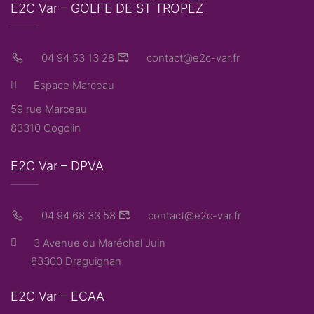
E2C Var – GOLFE DE ST TROPEZ
04 94 53 13 28
contact@e2c-var.fr
Espace Marceau
59 rue Marceau
83310 Cogolin
E2C Var – DPVA
04 94 68 33 58
contact@e2c-var.fr
3 Avenue du Maréchal Juin
83300 Draguignan
E2C Var – ECAA