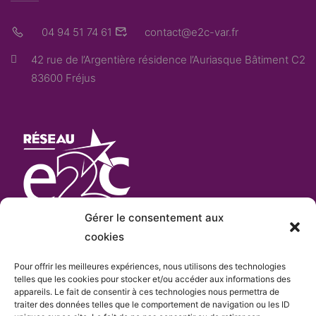
04 94 51 74 61
contact@e2c-var.fr
42 rue de l’Argentière résidence l’Auriasque Bâtiment C2
83600 Fréjus
Gérer le consentement aux
cookies
Pour offrir les meilleures expériences, nous utilisons des technologies
L’E2C Var
est «membre actif» du
réseau Français
telles que les cookies pour stocker et/ou accéder aux informations des
appareils. Le fait de consentir à ces technologies nous permettra de
e
des Écoles de la 2
Chance
qui comprend plus de
traiter des données telles que le comportement de navigation ou les ID