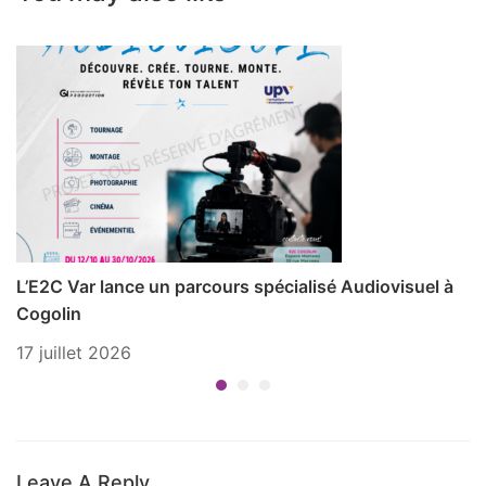
L’E2C Var lance un parcours spécialisé Audiovisuel à
P
Cogolin
1 
17 juillet 2026
Leave A Reply