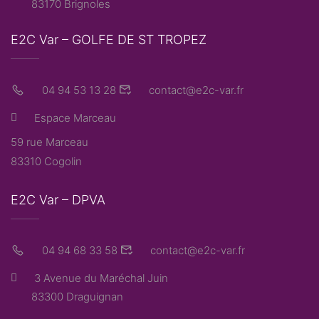
83170 Brignoles
E2C Var – GOLFE DE ST TROPEZ
04 94 53 13 28
contact@e2c-var.fr
Espace Marceau
59 rue Marceau
83310 Cogolin
E2C Var – DPVA
04 94 68 33 58
contact@e2c-var.fr
3 Avenue du Maréchal Juin
83300 Draguignan