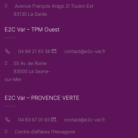
Avenue François Arago ZI Toulon Est
83130 La Garde
E2C Var – TPM Ouest
04 94 21 63 38
contact@e2c-var.fr
55 Av. de Rome
83500 La Seyne-
sur-Mer
E2C Var – PROVENCE VERTE
04 83 67 01 93
contact@e2c-var.fr
Centre d’affaires l’Hexagone