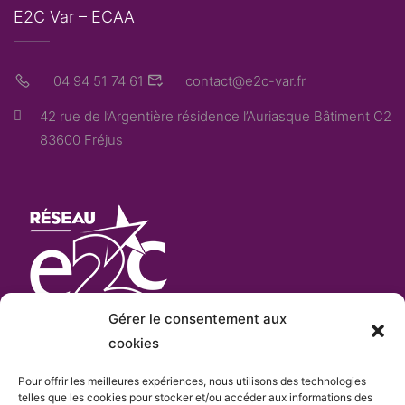
E2C Var – ECAA
04 94 51 74 61
contact@e2c-var.fr
42 rue de l’Argentière résidence l’Auriasque Bâtiment C2
83600 Fréjus
Gérer le consentement aux
cookies
Pour offrir les meilleures expériences, nous utilisons des technologies
L’E2C Var
est «membre actif» du
réseau Français
telles que les cookies pour stocker et/ou accéder aux informations des