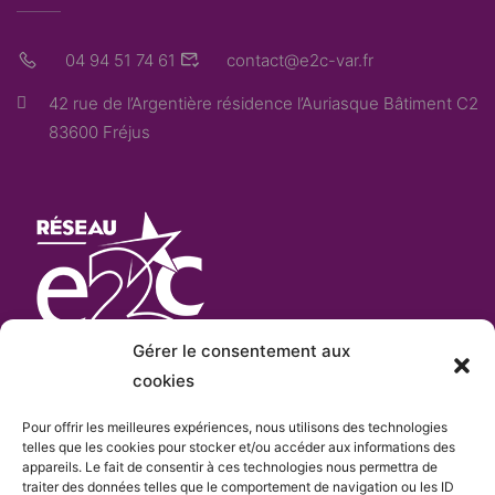
04 94 51 74 61
contact@e2c-var.fr
42 rue de l’Argentière résidence l’Auriasque Bâtiment C2
83600 Fréjus
Gérer le consentement aux
cookies
Pour offrir les meilleures expériences, nous utilisons des technologies
L’E2C Var
est «membre actif» du
réseau Français
telles que les cookies pour stocker et/ou accéder aux informations des
appareils. Le fait de consentir à ces technologies nous permettra de
e
des Écoles de la 2
Chance
qui comprend plus de
traiter des données telles que le comportement de navigation ou les ID