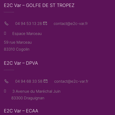
E2C Var – GOLFE DE ST TROPEZ
04 94 53 13 28
contact@e2c-var.fr
Espace Marceau
59 rue Marceau
83310 Cogolin
E2C Var – DPVA
04 94 68 33 58
contact@e2c-var.fr
3 Avenue du Maréchal Juin
83300 Draguignan
E2C Var – ECAA