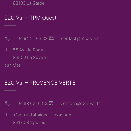
83130 La Garde
E2C Var – TPM Ouest
04 94 21 63 38
contact@e2c-var.fr
55 Av. de Rome
83500 La Seyne-
sur-Mer
E2C Var – PROVENCE VERTE
04 83 67 01 93
contact@e2c-var.fr
Centre d’affaires l’Hexagone
83170 Brignoles