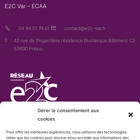
E2C Var – ECAA
04 94 51 74 61
contact@e2c-var.fr
42 rue de l’Argentière résidence l’Auriasque Bâtiment C2
83600 Fréjus
Gérer le consentement aux
cookies
Pour offrir les meilleures expériences, nous utilisons des technologies
L’E2C Var
est «membre actif» du
réseau Français
telles que les cookies pour stocker et/ou accéder aux informations des