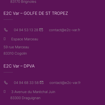
83170 Brignoles
E2C Var – GOLFE DE ST TROPEZ
04 94 53 13 28
contact@e2c-var.fr
Espace Marceau
59 rue Marceau
83310 Cogolin
E2C Var – DPVA
04 94 68 33 58
contact@e2c-var.fr
3 Avenue du Maréchal Juin
83300 Draguignan