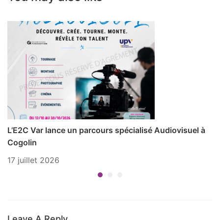
L’E2C Var lance un parcours spécialisé Audiovisuel à
P
Cogolin
1 
17 juillet 2026
Leave A Reply