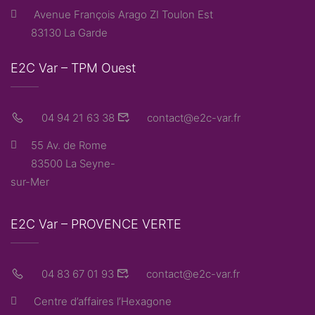
Avenue François Arago ZI Toulon Est
83130 La Garde
E2C Var – TPM Ouest
04 94 21 63 38
contact@e2c-var.fr
55 Av. de Rome
83500 La Seyne-
sur-Mer
E2C Var – PROVENCE VERTE
04 83 67 01 93
contact@e2c-var.fr
Centre d’affaires l’Hexagone